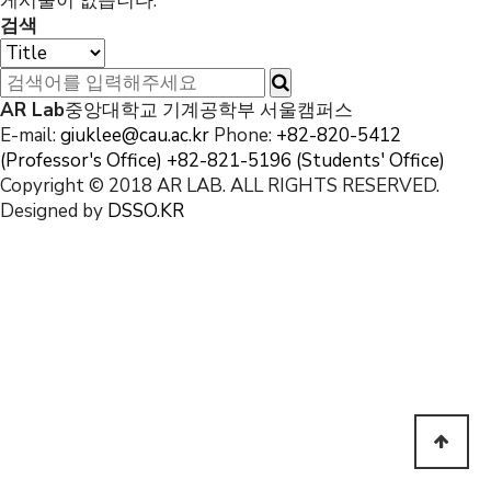
게시물이 없습니다.
검색
AR Lab
중앙대학교 기계공학부 서울캠퍼스
E-mail:
giuklee@cau.ac.kr
Phone:
+82-820-5412
(Professor's Office)
+82-821-5196 (Students' Office)
Copyright © 2018 AR LAB. ALL RIGHTS RESERVED.
Designed by
DSSO.KR