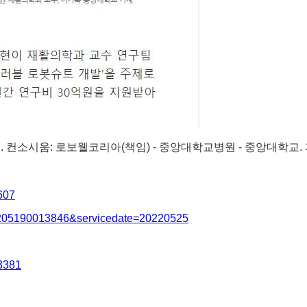
정. 컨소시움: 로보웰코리아(책임) - 중앙대학교병원 - 중앙대학교.
607
00205190013846&servicedate=20220525
23381