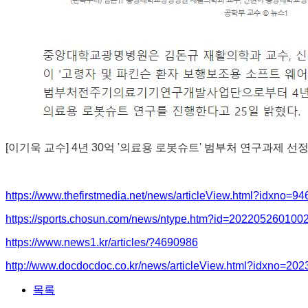
[이기욱 교수] 4년 30억 '의료용 로봇슈트' 범부처 연구과제 선
https://www.thefirstmedia.net/news/articleView.html?idxno=94
https://sports.chosun.com/news/ntype.htm?id=2022052601
https://www.news1.kr/articles/?4690986
http://www.docdocdoc.co.kr/news/articleView.html?idxno=20
목록